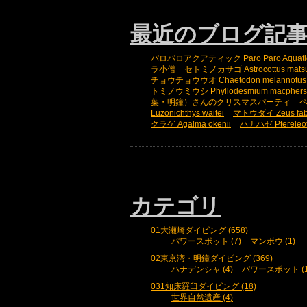
最近のブログ記
パロパロアクアティック Paro Paro Aquati
ラ小僧
セトミノカサゴ Astrocottus mats
チョウチョウウオ Chaetodon melannotus
トミノウミウシ Phyllodesmium macphers
葉・明鐘）さんのクリスマスパーティ
ベ
Luzonichthys waitei
マトウダイ Zeus fab
クラゲ Agalma okenii
ハナハゼ Ptereleot
カテゴリ
01大瀬崎ダイビング (658)
パワースポット (7)
マンボウ (1)
02東京湾・明鐘ダイビング (369)
ハナデンシャ (4)
パワースポット (1
031知床羅臼ダイビング (18)
世界自然遺産 (4)