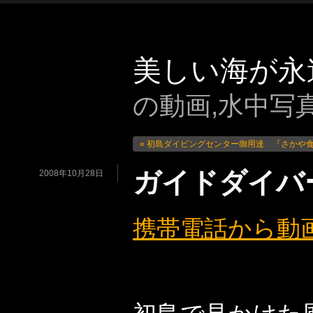
美しい海が永
の動画,水中写真
« 初島ダイビングセンター御用達 『さかや
ガイドダイバ
2008年10月28日
携帯電話から動