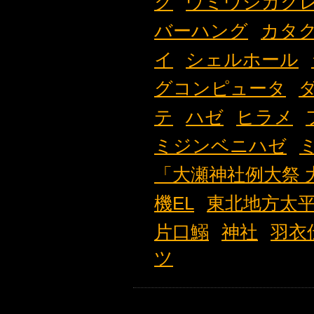
ク
ウミウシカク
バーハング
カタ
イ
シェルホール
グコンピュータ
テ
ハゼ
ヒラメ
ミジンベニハゼ
「大瀬神社例大祭 
機EL
東北地方太
片口鰯
神社
羽衣
ツ