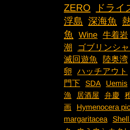
ZERO
ドライ
浮島
深海魚
魚
Wine
牛着岩
潮
ゴブリンシャ
滅回遊魚
陸奥湾
卵
ハッチアウト
門下
SDA
Uemis
漁
居酒屋
弁慶
画
Hymenocera pic
margaritacea
Shell