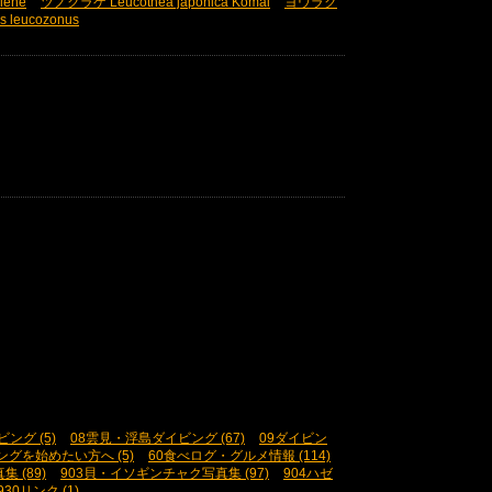
lene
ツノクラゲ Leucothea japonica Komai
ヨウラク
leucozonus
ング (5)
08雲見・浮島ダイビング (67)
09ダイビン
ングを始めたい方へ (5)
60食べログ・グルメ情報 (114)
 (89)
903貝・イソギンチャク写真集 (97)
904ハゼ
930リンク (1)