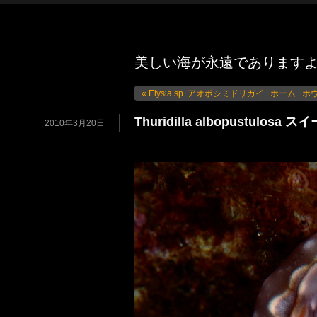
美しい海が永遠であります
« Elysia sp. アオボシミドリガイ
|
ホーム
|
ホウ
Thuridilla albopustul
2010年3月20日