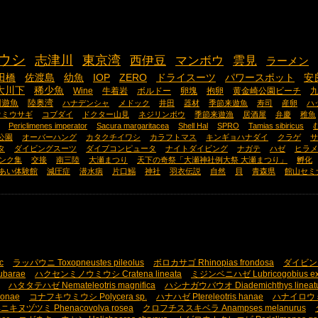
ウシ
志津川
東京湾
西伊豆
マンボウ
雲見
ラーメン
田橋
佐渡島
幼魚
IOP
ZERO
ドライスーツ
パワースポット
安
大川下
稀少魚
Wine
牛着岩
ボルドー
卵塊
抱卵
黄金崎公園ビーチ
回遊魚
陸奥湾
ハナデンシャ
メドック
井田
器材
季節来遊魚
寿司
産卵
ハ
ウミウサギ
コブダイ
ドクター山見
ネジリンボウ
季節来遊漁
居酒屋
弁慶
稚魚
Periclimenes imperator
Sacura margaritacea
Shell Hal
SPRO
Tamias sibiricus
公園
オーバーハング
カタクチイワシ
カラフトマス
キンギョハナダイ
クラゲ
サ
タ
ダイビングスーツ
ダイブコンピュータ
ナイトダイビング
ナガテ
ハゼ
ヒラメ
ンク集
交接
南三陸
大瀬まつり
天下の奇祭「大瀬神社例大祭 大瀬まつり」
孵化
あい体験館
減圧症
潜水病
片口鰯
神社
羽衣伝説
自然
貝
青森県
館山セミ
c
ラッパウニ Toxopneustes pileolus
ボロカサゴ Rhinopias frondosa
ダイビン
ubarae
ハクセンミノウミウシ Cratena lineata
ミジンベニハゼ Lubricogobius ex
ハタタテハゼ Nemateleotris magnifica
ハシナガウバウオ Diademichthys lineat
onae
コナフキウミウシ Polycera sp.
ハナハゼ Ptereleotris hanae
ハナイロウミウシ
ニキヌヅツミ Phenacovolva rosea
クロフチススキベラ Anampses melanurus