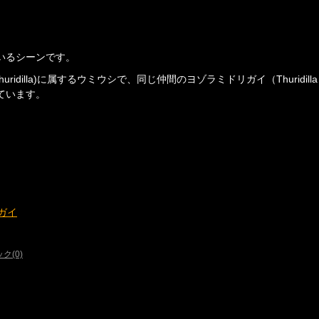
いるシーンです。
ridilla)に属するウミウシで、同じ仲間のヨゾラミドリガイ（Thuridil
ています。
ガイ
ク(0)