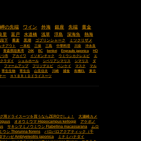
岬の先端
ワイン
外海
銀座
先端
黄金
良里
富戸
水道橋
浅草
浮島
深海魚
熱海
九段下
蕎麦
黒潮
ゴブリンシャーク
ミツクリザメ
ッチアウト
一本松
三保
三島
中華料理
川奈
沖永良
青森県陸奥湾
24K
BC
benkei
Engraulis japonica
HD
むつ市
アカイワ
イソギンチャク
ウミウシカクレエビ
エ
クラダイ
シェルホール
シベリアシマリス
シマリス
ダ
ファームアップ
フリソデエビ
ベンケイ
マスク
マル
寄生生物
寄生虫
山見信夫
川崎
捕食
有機EL
東北
ナー
ＨＹＢＲＩＤドライスーツ
グ用ドライスーツを買うならZEROでしょ！
大瀬崎カメ
iguus
オオウミウマ Hippocampus kelloggi
アケボノ
us
サキシマミノウミウシ Flabellina macassarana
ムロ
 Thorunna florens
パロパロアクアティック（千
ダテハゼ Amblyeleotris japonica
ミナミハナダイ