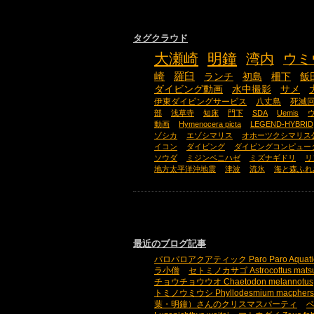
タグクラウド
大瀬崎
明鐘
湾内
ウミ
崎
羅臼
ランチ
初島
柵下
飯
ダイビング動画
水中撮影
サメ
伊東ダイビングサービス
八丈島
死滅
部
浅草寺
知床
門下
SDA
Uemis
動画
Hymenocera picta
LEGEND-HYBRID
ゾシカ
エゾシマリス
オホーツクシマリス
イコン
ダイビング
ダイビングコンピュー
ソウダ
ミジンベニハゼ
ミズナギドリ
リ
地方太平洋沖地震
津波
流氷
海と森ふれ
最近のブログ記事
パロパロアクアティック Paro Paro Aquati
ラ小僧
セトミノカサゴ Astrocottus mats
チョウチョウウオ Chaetodon melannotus
トミノウミウシ Phyllodesmium macphers
葉・明鐘）さんのクリスマスパーティ
ベ