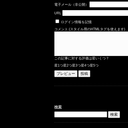
電子メール（非公開）
URL
ログイン情報を記憶
コメント (スタイル用のHTMLタグを使えます)
この記事に対する評価は星いくつ？
星1つ
星2つ
星3つ
星4つ
星5つ
検索