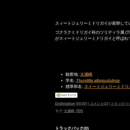
スィートジェリーミドリガイが産卵して
ゴクラクミドリガイ科のツリディラ属 (Thu
がスィートジェリーミドリガイと呼ばれ
観察地:
大瀬崎
学名:
Thuridilla albopustulosa
標準和名:
スイートジェリーミドリ
Endlessblue
(
00:00
)
|
コメント(2)
|
トラックバッ
タグ
:
大瀬崎
,
湾内
トラックバック(0)