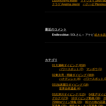
Luzonichthys waitei
マトウダイ Zeus fab
クラゲ Agalma okenii
ハナハゼ Ptereleot
最近のコメント
Endlessblue:
SOLさん＞ アケビ
続きを読
カテゴリ
01大瀬崎ダイビング (658)
パワースポット (7)
マンボウ (1)
02東京湾・明鐘ダイビング (369)
ハナデンシャ (4)
パワースポット (1
031知床羅臼ダイビング (18)
世界自然遺産 (4)
03志津川ダイビング (115)
04富戸ダイビン
グログ (173)
10ダイビング動画 (36)
2
70Wineワイン情報 (35)
80その他の話題 (
写真集 (25)
905イカ・タコ写真集 (26)