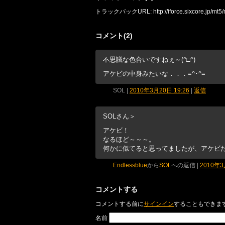
トラックバックURL: http://iforce.sixcore.jp/mt5/m
コメント(2)
不思議な色合いですねぇ～(^□^)
アケビの中身みたいな．．．=^･^=
SOL
|
2010年3月20日 19:26
|
返信
SOLさん＞
アケビ！
なるほど～～～。
何かに似てると思ってましたが、アケビ
Endlessblue
から
SOL
への返信 |
2010年3
コメントする
コメントする前に
サインイン
することもできま
名前