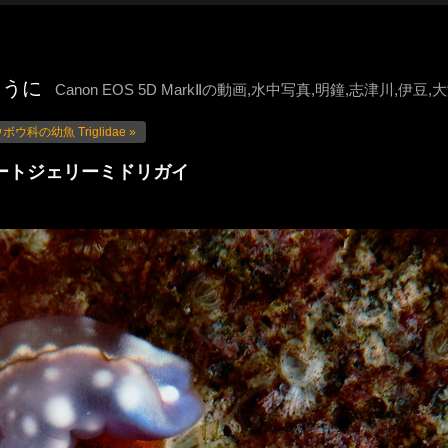
ように
Canon EOS 5D MarkⅡの動画,水中写真,明鐘,志津川,伊
ボウ科の幼魚 Triglidae »
osa スイートジェリーミドリガイ