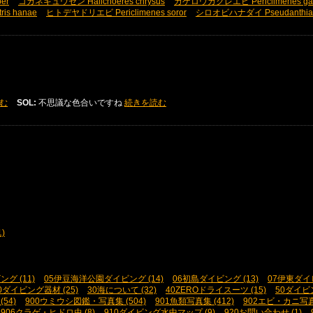
er
コガネキュウセン Halichoeres chrysus
カゲロウカクレエビ Periclimenes ga
ris hanae
ヒトデヤドリエビ Periclimenes soror
シロオビハナダイ Pseudanthias 
む
SOL:
不思議な色合いですね
続きを読む
)
グ (11)
05伊豆海洋公園ダイビング (14)
06初島ダイビング (13)
07伊東ダイビ
0ダイビング器材 (25)
30海について (32)
40ZEROドライスーツ (15)
50ダイビ
54)
900ウミウシ図鑑・写真集 (504)
901魚類写真集 (412)
902エビ・カニ写真集
906クラゲ・ヒドロ虫 (8)
910ダイビング水中マップ (9)
920お問い合わせ (1)