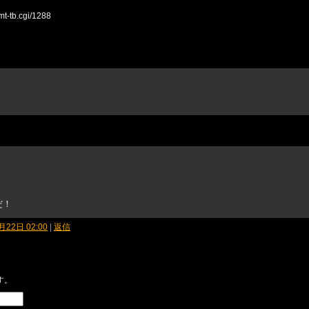
t-tb.cgi/1288
だ！
月22日 02:00
|
返信
す。