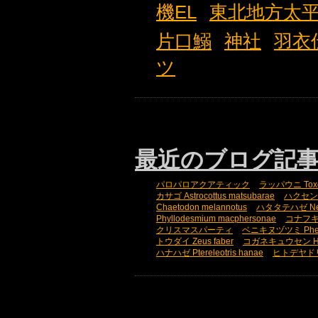
機EL
東北地方太
片口鰯
神社
羽衣
ツ
最近のブログ記
パロパロアクアティック
ラッパウニ Toxopn
カサゴ Astrocottus matsubarae
ハクセンミノ
Chaetodon melannotus
ハタタテハゼ Nemat
Phyllodesmium macphersonae
コナフキウ
クリスマスパーティ
ベニキヌヅツミ Phena
トウダイ Zeus faber
コガネキュウセン Halic
ハナハゼ Ptereleotris hanae
ヒトデヤドリエビ