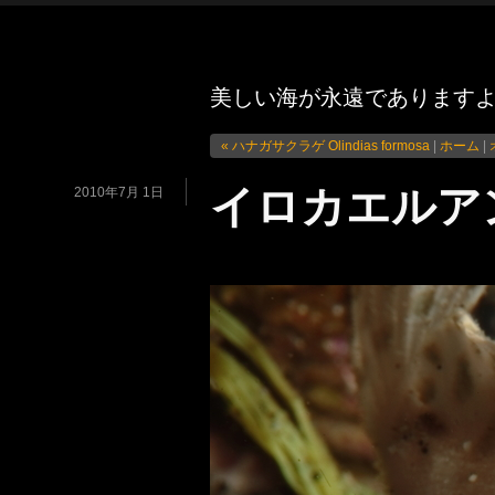
美しい海が永遠であります
« ハナガサクラゲ Olindias formosa
|
ホーム
|
イロカエルアンコウ
2010年7月 1日