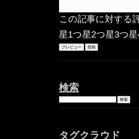
この記事に対する
星1つ
星2つ
星3つ
星
検索
タグクラウド