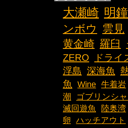
大瀬崎
明鐘
ンボウ
雲見
黄金崎
羅臼
ZERO
ドライ
浮島
深海魚
魚
Wine
牛着岩
潮
ゴブリンシャ
滅回遊魚
陸奥湾
卵
ハッチアウト