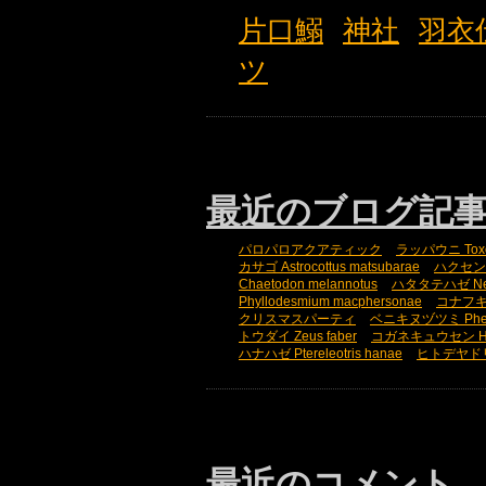
片口鰯
神社
羽衣
ツ
最近のブログ記
パロパロアクアティック
ラッパウニ Toxopn
カサゴ Astrocottus matsubarae
ハクセンミノ
Chaetodon melannotus
ハタタテハゼ Nemat
Phyllodesmium macphersonae
コナフキウ
クリスマスパーティ
ベニキヌヅツミ Phena
トウダイ Zeus faber
コガネキュウセン Halic
ハナハゼ Ptereleotris hanae
ヒトデヤドリエビ
最近のコメント