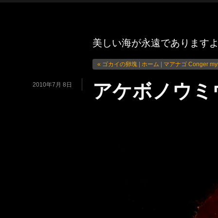
美しい海が永遠であります
« ゴカイの卵塊
|
ホーム
|
マアナゴ Conger myri
アケボノウミウシ 
2010年7月 8日