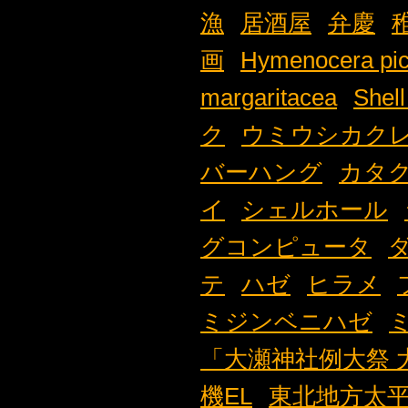
漁
居酒屋
弁慶
画
Hymenocera pic
margaritacea
Shell
ク
ウミウシカク
バーハング
カタ
イ
シェルホール
グコンピュータ
テ
ハゼ
ヒラメ
ミジンベニハゼ
「大瀬神社例大祭 
機EL
東北地方太