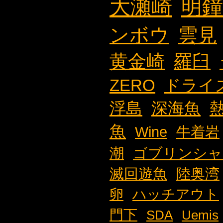
大瀬崎
明鐘
ンボウ
雲見
黄金崎
羅臼
ZERO
ドライ
浮島
深海魚
魚
Wine
牛着岩
潮
ゴブリンシャ
滅回遊魚
陸奥湾
卵
ハッチアウト
門下
SDA
Uemis