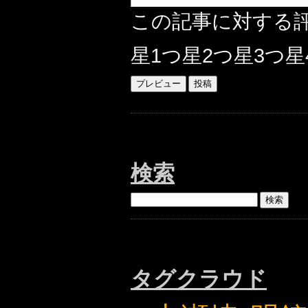
この記事に対する
星1つ
星2つ
星3つ
星
検索
タグクラウド