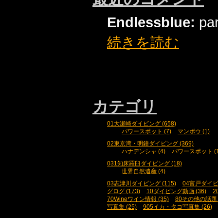
Endlessblue:
pa
続きを読む
カテゴリ
01大瀬崎ダイビング (658)
パワースポット (7)
マンボウ (1)
02東京湾・明鐘ダイビング (369)
ハナデンシャ (4)
パワースポット (1
031知床羅臼ダイビング (18)
世界自然遺産 (4)
03志津川ダイビング (115)
04富戸ダイビン
グログ (173)
10ダイビング動画 (36)
2
70Wineワイン情報 (35)
80その他の話題 (
写真集 (25)
905イカ・タコ写真集 (26)