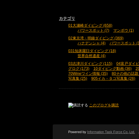
カテゴリ
01大瀬崎ダイビング (658)
パワースポット (7)
マンボウ (1)
02東京湾・明鐘ダイビング (369)
ハナデンシャ (4)
パワースポット (1
031知床羅臼ダイビング (18)
世界自然遺産 (4)
03志津川ダイビング (115)
04富戸ダイビン
グログ (173)
10ダイビング動画 (36)
2
70Wineワイン情報 (35)
80その他の話題 (
写真集 (25)
905イカ・タコ写真集 (26)
このブログを購読
Powered by
Information Task Force Co.,Ltd.