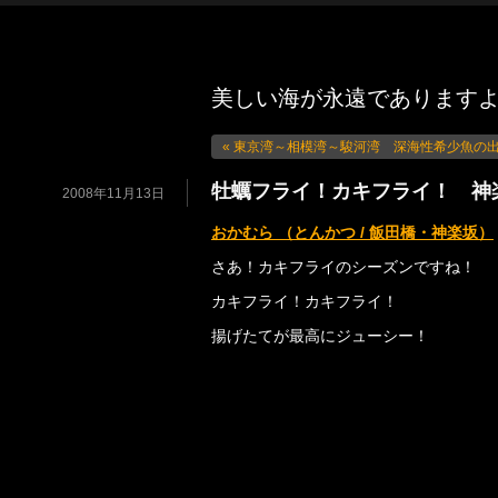
美しい海が永遠であります
« 東京湾～相模湾～駿河湾 深海性希少魚の
牡蠣フライ！カキフライ！ 神
2008年11月13日
おかむら （とんかつ / 飯田橋・神楽坂）
さあ！カキフライのシーズンですね！
カキフライ！カキフライ！
揚げたてが最高にジューシー！