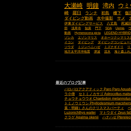
大瀬崎
明鐘
湾内
ウミ
崎
羅臼
ランチ
初島
柵下
飯
ダイビング動画
水中撮影
サメ
伊東ダイビングサービス
八丈島
死滅
部
浅草寺
知床
門下
SDA
Uemis
動画
Hymenocera picta
LEGEND-HYBRID
ゾシカ
エゾシマリス
オホーツクシマリス
イコン
ダイビング
ダイビングコンピュー
ソウダ
ミジンベニハゼ
ミズナギドリ
リ
地方太平洋沖地震
津波
流氷
海と森ふれ
最近のブログ記事
パロパロアクアティック Paro Paro Aquati
ラ小僧
セトミノカサゴ Astrocottus mats
チョウチョウウオ Chaetodon melannotus
トミノウミウシ Phyllodesmium macphers
葉・明鐘）さんのクリスマスパーティ
ベ
Luzonichthys waitei
マトウダイ Zeus fab
クラゲ Agalma okenii
ハナハゼ Ptereleot