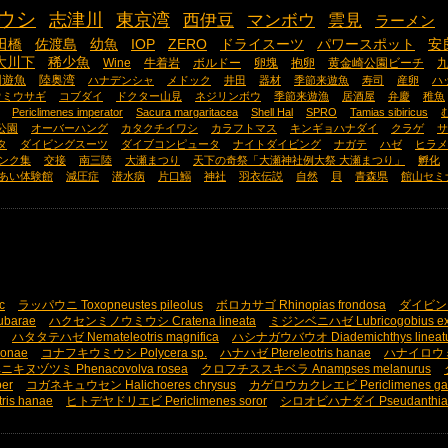
ウシ
志津川
東京湾
西伊豆
マンボウ
雲見
ラーメン
田橋
佐渡島
幼魚
IOP
ZERO
ドライスーツ
パワースポット
安
大川下
稀少魚
Wine
牛着岩
ボルドー
卵塊
抱卵
黄金崎公園ビーチ
回遊魚
陸奥湾
ハナデンシャ
メドック
井田
器材
季節来遊魚
寿司
産卵
ハ
ウミウサギ
コブダイ
ドクター山見
ネジリンボウ
季節来遊漁
居酒屋
弁慶
稚魚
Periclimenes imperator
Sacura margaritacea
Shell Hal
SPRO
Tamias sibiricus
公園
オーバーハング
カタクチイワシ
カラフトマス
キンギョハナダイ
クラゲ
サ
タ
ダイビングスーツ
ダイブコンピュータ
ナイトダイビング
ナガテ
ハゼ
ヒラメ
ンク集
交接
南三陸
大瀬まつり
天下の奇祭「大瀬神社例大祭 大瀬まつり」
孵化
あい体験館
減圧症
潜水病
片口鰯
神社
羽衣伝説
自然
貝
青森県
館山セミ
c
ラッパウニ Toxopneustes pileolus
ボロカサゴ Rhinopias frondosa
ダイビン
ubarae
ハクセンミノウミウシ Cratena lineata
ミジンベニハゼ Lubricogobius ex
ハタタテハゼ Nemateleotris magnifica
ハシナガウバウオ Diademichthys lineat
onae
コナフキウミウシ Polycera sp.
ハナハゼ Ptereleotris hanae
ハナイロウミウシ
ニキヌヅツミ Phenacovolva rosea
クロフチススキベラ Anampses melanurus
er
コガネキュウセン Halichoeres chrysus
カゲロウカクレエビ Periclimenes ga
ris hanae
ヒトデヤドリエビ Periclimenes soror
シロオビハナダイ Pseudanthias 