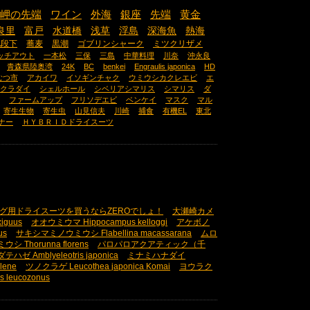
岬の先端
ワイン
外海
銀座
先端
黄金
良里
富戸
水道橋
浅草
浮島
深海魚
熱海
九段下
蕎麦
黒潮
ゴブリンシャーク
ミツクリザメ
ッチアウト
一本松
三保
三島
中華料理
川奈
沖永良
青森県陸奥湾
24K
BC
benkei
Engraulis japonica
HD
むつ市
アカイワ
イソギンチャク
ウミウシカクレエビ
エ
クラダイ
シェルホール
シベリアシマリス
シマリス
ダ
ファームアップ
フリソデエビ
ベンケイ
マスク
マル
寄生生物
寄生虫
山見信夫
川崎
捕食
有機EL
東北
ナー
ＨＹＢＲＩＤドライスーツ
グ用ドライスーツを買うならZEROでしょ！
大瀬崎カメ
iguus
オオウミウマ Hippocampus kelloggi
アケボノ
us
サキシマミノウミウシ Flabellina macassarana
ムロ
 Thorunna florens
パロパロアクアティック（千
ダテハゼ Amblyeleotris japonica
ミナミハナダイ
lene
ツノクラゲ Leucothea japonica Komai
ヨウラク
leucozonus