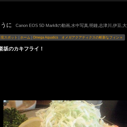
ように
Canon EOS 5D MarkⅡの動画,水中写真,明鐘,志津川,伊
出現スポット
|
ホーム
|
Omega Aquatics オメガアクアティクスの斬新なフィン »
楽坂のカキフライ！