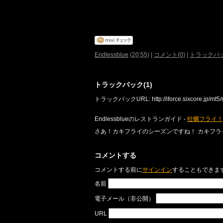
Endlessblue
(
20:55
)
|
コメント(0)
|
トラックバッ
トラックバック(1)
トラックバックURL: http://iforce.sixcore.jp/mt5/m
Endlessblueのレストランガイド -
牡蠣フライ！
さあ！カキフライのシーズンですね！ カキフラ
コメントする
コメントする前に
サインイン
することもできま
名前
電子メール（非公開）
URL