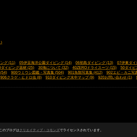
)
グ (11)
05伊豆海洋公園ダイビング (14)
06初島ダイビング (13)
07伊東ダイビ
0ダイビング器材 (25)
30海について (32)
40ZEROドライスーツ (15)
50ダイビ
54)
900ウミウシ図鑑・写真集 (504)
901魚類写真集 (412)
902エビ・カニ写真集
906クラゲ・ヒドロ虫 (8)
910ダイビング水中マップ (9)
920お問い合わせ (1)
このブログは
クリエイティブ・コモンズ
でライセンスされています。