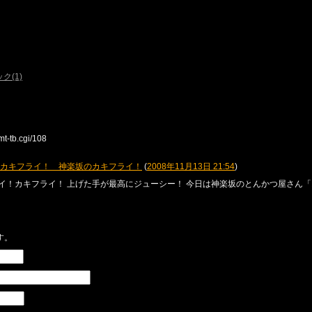
ク(1)
t-tb.cgi/108
カキフライ！ 神楽坂のカキフライ！
(
2008年11月13日 21:54
)
イ！カキフライ！ 上げた手が最高にジューシー！ 今日は神楽坂のとんかつ屋さん「お
す。