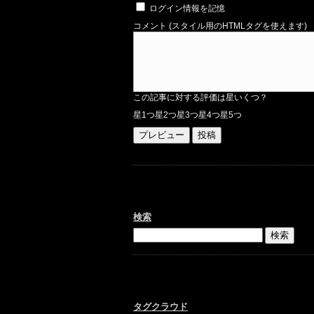
ログイン情報を記憶
コメント (スタイル用のHTMLタグを使えます)
この記事に対する評価は星いくつ？
星1つ
星2つ
星3つ
星4つ
星5つ
検索
タグクラウド