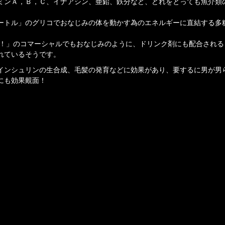
ミンＡ，Ｂ，Ｃ、イナアシン、亜鉛、鉄分など、どれをとっても魚介類
ートル」のグリコでおなじみの体を動かす為のエネルギーに直結する多
ｍｇ！」のコマーシャルでもおなじみのように、ドリンク剤にも配合され
れているそうです。
インシュリンの生合成、毛髪の発育などに効果があり、要するに男が男
にも効果覿面！