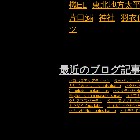
機EL
東北地方太
片口鰯
神社
羽衣
ツ
最近のブログ記
パロパロアクアティック
ラッパウニ Toxopn
カサゴ Astrocottus matsubarae
ハクセンミノ
Chaetodon melannotus
ハタタテハゼ Nemat
Phyllodesmium macphersonae
コナフキウ
クリスマスパーティ
ベニキヌヅツミ Phena
トウダイ Zeus faber
コガネキュウセン Halic
ハナハゼ Ptereleotris hanae
ヒトデヤドリエビ