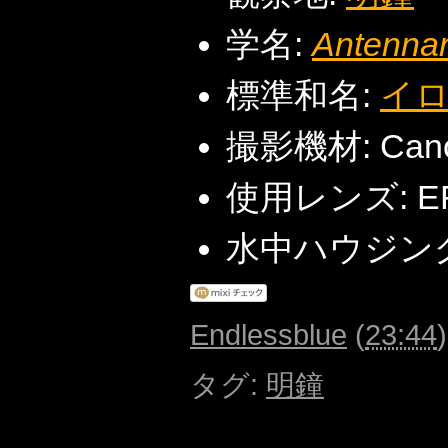
学名:
Antennar
標準和名:
イ
撮影機材: Cano
使用レンズ: EF
水中ハウジング: S
Endlessblue
(
23:44
タグ
:
明鐘