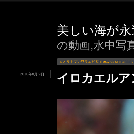
美しい海が永
の動画,水中写真
« オルトマンワラエビ Chirostylus ortmanni
|
イロカエルアンコウ
2010年8月 9日