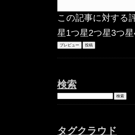
この記事に対する
星1つ
星2つ
星3つ
星
検索
タグクラウド