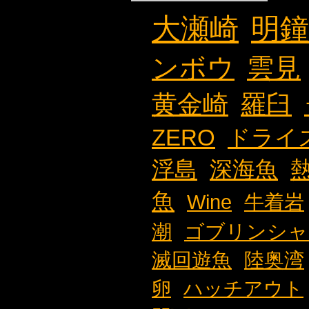
大瀬崎
明鐘
ンボウ
雲見
黄金崎
羅臼
ZERO
ドライ
浮島
深海魚
魚
Wine
牛着岩
潮
ゴブリンシャ
滅回遊魚
陸奥湾
卵
ハッチアウト