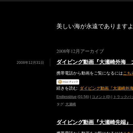
美しい海が永遠であります
2008年12月アーカイブ
ダイビング動画『大瀬崎外海 
2008年12月31日
携帯電話から動画をご覧になるには
こち
続きを読む:
ダイビング動画『大瀬崎外
Endlessblue
(
01:56
)
|
コメント(0)
|
トラックバッ
タグ
:
大瀬崎
ダイビング動画『大瀬崎先端』