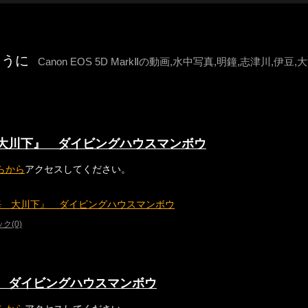
ように
Canon EOS 5D MarkⅡの動画,水中写真,明鐘,志津川,伊
大川下』 ダイビングハウスマンボウ
らから
アクセスしてください。
海 大川下』 ダイビングハウスマンボウ
ク(0)
 ダイビングハウスマンボウ