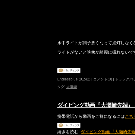
水中ライトが調子悪くなって点灯しなく
ライトがないと映像が綺麗に撮れないで
Endlessblue
(
01:42
)
|
コメント(0)
|
トラックバッ
タグ
:
大瀬崎
ダイビング動画『大瀬崎先端』
携帯電話から動画をご覧になるには
こち
続きを読む:
ダイビング動画『大瀬崎先