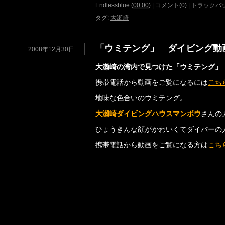
Endlessblue
(
00:00
)
|
コメント(0)
|
トラックバッ
タグ
:
大瀬崎
「ウミテング」 ダイビング動
2008年12月30日
大瀬崎の湾内で見つけた「ウミテング」
携帯電話から動画をご覧になるには
こち
地味な色合いのウミテング。
大瀬崎ダイビングハウスマンボウ
さんの
ひょうきんな顔がかわいくてダイバーの
携帯電話から動画をご覧になる方は
こち